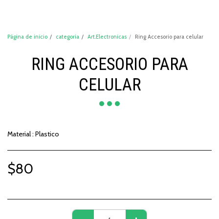
DeCompraShop
Página de inicio
categoria
Art.Electronicas
Ring Accesorio para celular
RING ACCESORIO PARA
CELULAR
Material : Plastico
$
80