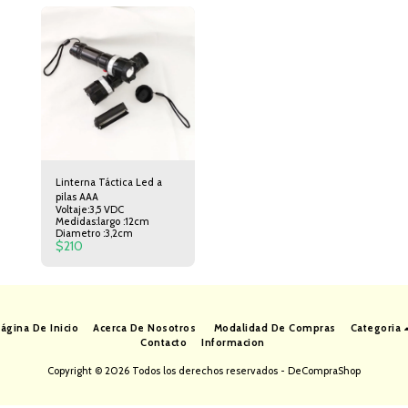
Linterna Táctica Led a
pilas AAA
Voltaje:3,5 VDC
Medidas:largo :12cm
Diametro :3,2cm
$
210
ágina De Inicio
Acerca De Nosotros
Modalidad De Compras
Categoria
Contacto
Informacion
Copyright © 2026 Todos los derechos reservados -
DeCompraShop