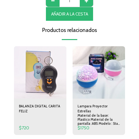
AÑADIR A LA CESTA
Productos relacionados
BALANZA DIGITAL CARITA
Lampara Proyector
FELIZ
Estrellas
Material de la base:
Plastico Material de la
pantalla :ABS Modelo : Star
$
720
$
1750
master Diametro :11cm
Altura :13cm