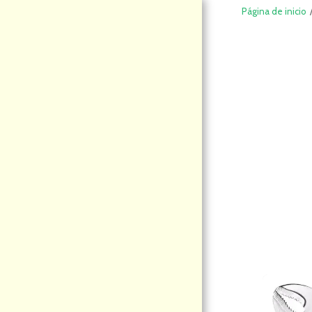
Página de inicio
DeCompraS
hop