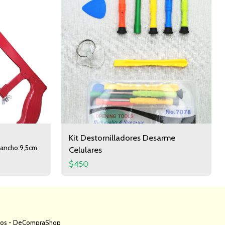
Kit Destornilladores Desarme
Celulares
$
450
Categoria
Contacto
Informacion
dos -
DeCompraShop