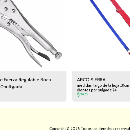
e Fuerza Regulable Boca
ARCO SIERRA
medidas: largo de la hoja :31cm ancho:9,5cm
10pulfgada
dientes por pulgada:24
$
750
Página De Inicio
Acerca De Nosotros
Modalidad De Compras
Copyright © 2026 Todos los derechos reserva