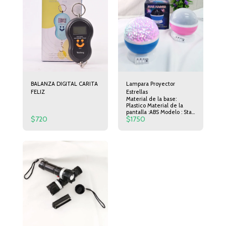
BALANZA DIGITAL CARITA
Lampara Proyector
FELIZ
Estrellas
Material de la base:
Plastico Material de la
pantalla :ABS Modelo : Star
$
720
$
1750
master Diametro :11cm
Altura :13cm