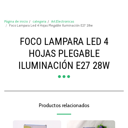
DeCompraShop
Página de inicio
categoria
Art.Electronicas
Foco Lampara Led 4 Hojas Plegable Iluminación E27 28w
FOCO LAMPARA LED 4
HOJAS PLEGABLE
ILUMINACIÓN E27 28W
Productos relacionados