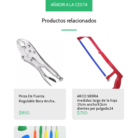
AÑADIR A LA CESTA
Productos relacionados
Pinza De Fuerza
ARCO SIERRA
medidas: largo de la hoja
Regulable Boca Ancha
:31cm ancho:9,5cm
10pulfgada
dientes por pulgada:24
$
850
$
750