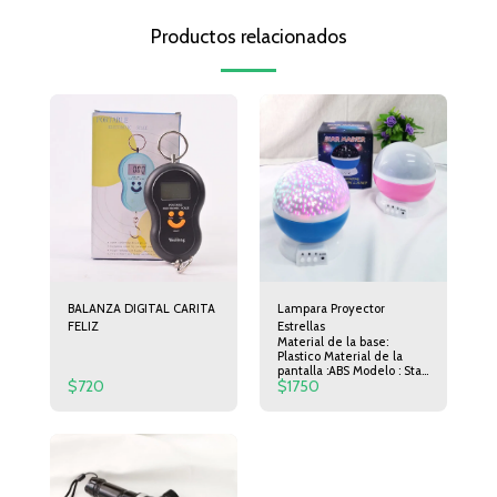
Productos relacionados
BALANZA DIGITAL CARITA
Lampara Proyector
FELIZ
Estrellas
Material de la base:
Plastico Material de la
pantalla :ABS Modelo : Star
$
720
$
1750
master Diametro :11cm
Altura :13cm