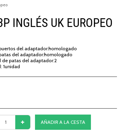
ropeo
3P INGLÉS UK EUROPEO
 puertos del adaptador:homologado
 patas del adaptador:homologado
 de patas del adaptador:2
: 1unidad
AÑADIR A LA CESTA