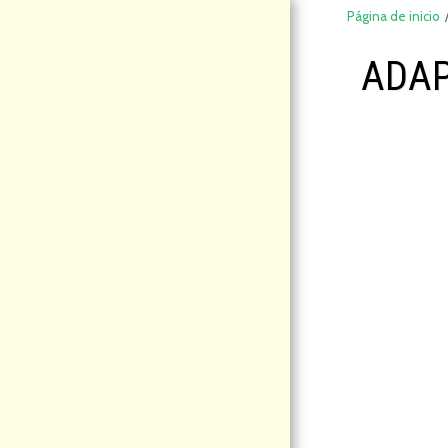
Página de inicio
ADAP
DeCompraS
hop