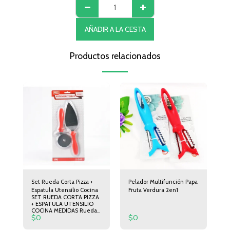
AÑADIR A LA CESTA
Productos relacionados
Set Rueda Corta Pizza +
Pelador Multifunción Papa
Espatula Utensilio Cocina
Fruta Verdura 2en1
SET RUEDA CORTA PIZZA
+ ESPATULA UTENSILIO
COCINA MEDIDAS Rueda
$
0
$
0
corta Pizza 19cm de largo
6,5cm de Diámetro.