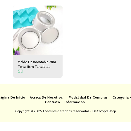
Espátula 24cm de Largo
5cm de Ancho
Molde Desmontable Mini
Torta 11cm Tartaleta
$
0
Postre
ágina De Inicio
Acerca De Nosotros
Modalidad De Compras
Categoria
Contacto
Informacion
Copyright © 2026 Todos los derechos reservados -
DeCompraShop