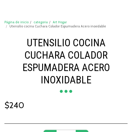
DeCompraShop
Página de inicio
categoria
Art Hogar
Utensilio cocina Cuchara Colador Espumadera Acero inoxidable
UTENSILIO COCINA
CUCHARA COLADOR
ESPUMADERA ACERO
INOXIDABLE
$
240