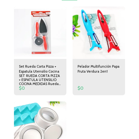
Set Rueda Corta Pizza +
Pelador Multifunción Papa
Espatula Utensilio Cocina
Fruta Verdura 2en1
SET RUEDA CORTA PIZZA
+ ESPATULA UTENSILIO
COCINA MEDIDAS Rueda
$
0
$
0
corta Pizza 19cm de largo
6,5cm de Diámetro.
Espátula 24cm de Largo
5cm de Ancho