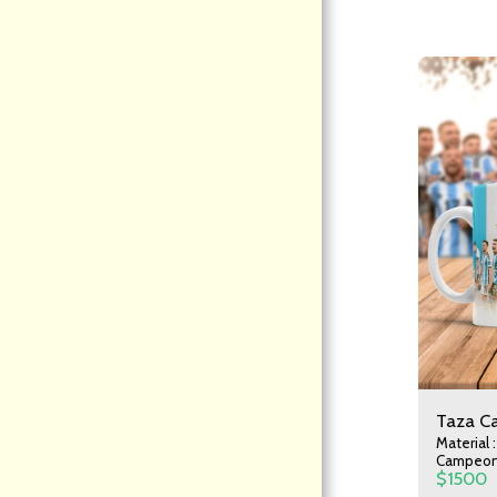
PÁGINA DE INICIO
ACERCA DE NOSOTROS
MODALIDAD DE COMPRAS
CATEGORIA
CONTACTO
INFORMACION
Taza C
Material 
Campeon
$
1500