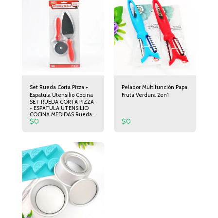
Set Rueda Corta Pizza +
Pelador Multifunción Papa
Espatula Utensilio Cocina
Fruta Verdura 2en1
SET RUEDA CORTA PIZZA
+ ESPATULA UTENSILIO
COCINA MEDIDAS Rueda
$
0
$
0
corta Pizza 19cm de largo
6,5cm de Diámetro.
Espátula 24cm de Largo
5cm de Ancho