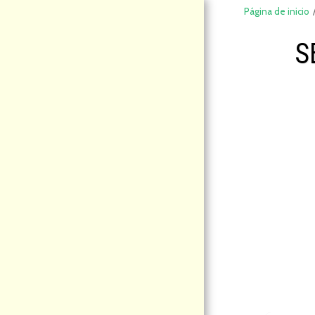
Página de inicio
S
DeCompraS
hop