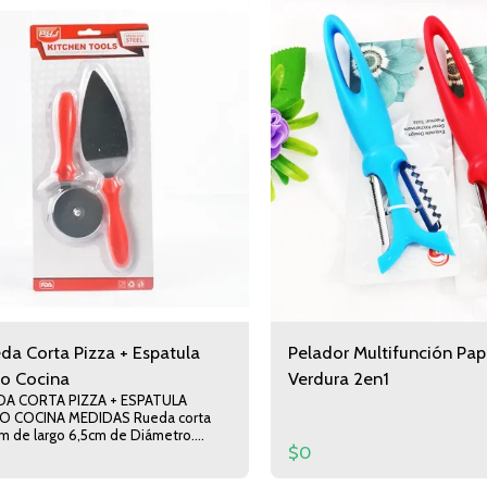
da Corta Pizza + Espatula
Pelador Multifunción Pap
io Cocina
Verdura 2en1
DA CORTA PIZZA + ESPATULA
 MEDIDAS Rueda corta
cm de largo 6,5cm de Diámetro.
$
0
 24cm de Largo 5cm de Ancho