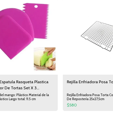
Espatula Rasqueta Plastica
Rejilla Enfriadora Posa T
r De Tortas Set X 3
ria Pasteleria
del mango: Plástico Material de la
Rejilla Enfriadora Posa Torta 
stico Largo total: 11.5 cm
De Repostería 25x27,5cm
$
580