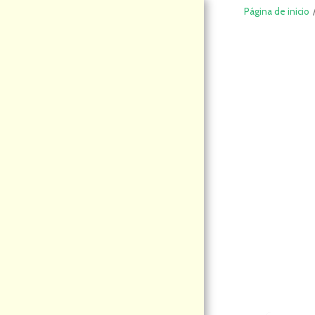
Página de inicio
DeCompraS
hop