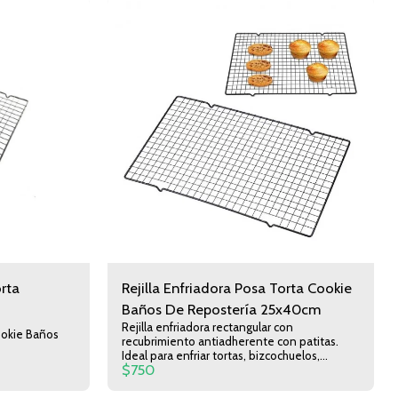
orta
Rejilla Enfriadora Posa Torta Cookie
Baños De Repostería 25x40cm
Rejilla enfriadora rectangular con
Cookie Baños
recubrimiento antiadherente con patitas.
Ideal para enfriar tortas, bizcochuelos,
$
750
galletas, cupcakes Ideal para dejar gotear el
chocolate al cubrir bizcochos y otros dulces.