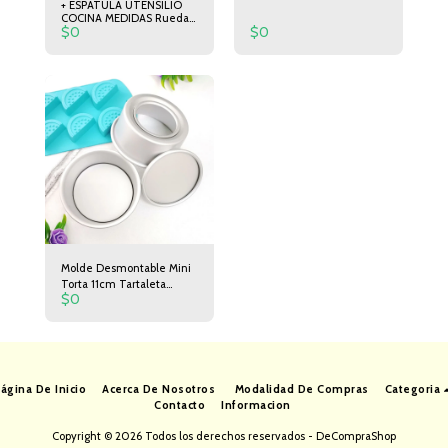
+ ESPATULA UTENSILIO
COCINA MEDIDAS Rueda
$
0
$
0
corta Pizza 19cm de largo
6,5cm de Diámetro.
Espátula 24cm de Largo
5cm de Ancho
Molde Desmontable Mini
Torta 11cm Tartaleta
$
0
Postre
ágina De Inicio
Acerca De Nosotros
Modalidad De Compras
Categoria
Contacto
Informacion
Copyright © 2026 Todos los derechos reservados -
DeCompraShop