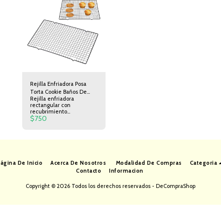
Rejilla Enfriadora Posa
Torta Cookie Baños De
Rejilla enfriadora
Repostería 25x40cm
rectangular con
recubrimiento
$
750
antiadherente con patitas.
Ideal para enfriar tortas,
bizcochuelos, galletas,
cupcakes Ideal para dejar
gotear el chocolate al
cubrir bizcochos y otros
dulces.
ágina De Inicio
Acerca De Nosotros
Modalidad De Compras
Categoria
Contacto
Informacion
Copyright © 2026 Todos los derechos reservados -
DeCompraShop