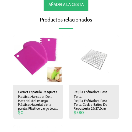
AÑADIR A LA CESTA
Productos relacionados
Cornet Espatula Rasqueta
Rejilla Enfriadora Posa
Plastica Marcador De
Torta
Material del mango:
Rejilla Enfriadora Posa
Tortas Set X 3 Reposteria
Plástico Material de la
Torta Cookie Baños De
Pasteleria
punta: Plástico Largo total:
Repostería 25x27,5cm
$
0
$
580
11.5 cm