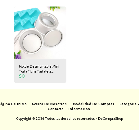
Espátula 24cm de Largo
5cm de Ancho
Molde Desmontable Mini
Torta 11cm Tartaleta
$
0
Postre
ágina De Inicio
Acerca De Nosotros
Modalidad De Compras
Categoria
Contacto
Informacion
Copyright © 2026 Todos los derechos reservados -
DeCompraShop