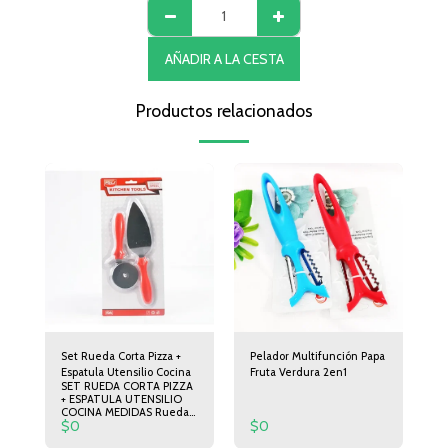
AÑADIR A LA CESTA
Productos relacionados
Set Rueda Corta Pizza +
Pelador Multifunción Papa
Espatula Utensilio Cocina
Fruta Verdura 2en1
SET RUEDA CORTA PIZZA
+ ESPATULA UTENSILIO
COCINA MEDIDAS Rueda
$
0
$
0
corta Pizza 19cm de largo
6,5cm de Diámetro.