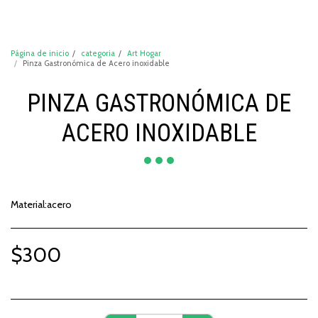
DeCompraShop
Página de inicio
categoria
Art Hogar
Pinza Gastronómica de Acero inoxidable
PINZA GASTRONÓMICA DE
ACERO INOXIDABLE
Material:acero
$
300