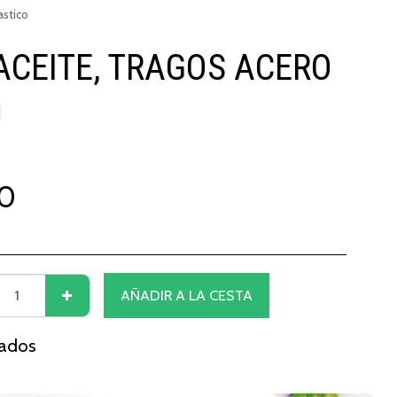
astico
ACEITE, TRAGOS ACERO
O
0
AÑADIR A LA CESTA
nados