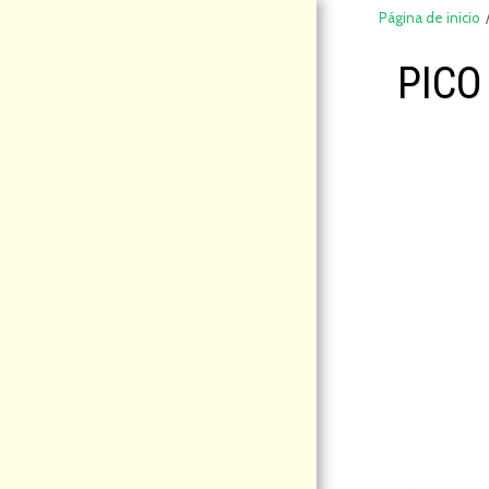
Página de inicio
PICO
DeCompraS
hop