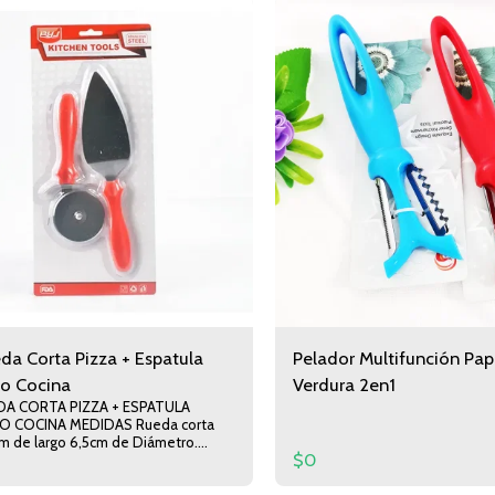
da Corta Pizza + Espatula
Pelador Multifunción Pap
io Cocina
Verdura 2en1
DA CORTA PIZZA + ESPATULA
 MEDIDAS Rueda corta
cm de largo 6,5cm de Diámetro.
$
0
 24cm de Largo 5cm de Ancho