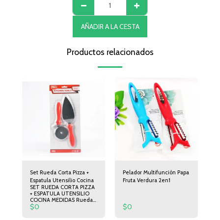
AÑADIR A LA CESTA
Productos relacionados
Set Rueda Corta Pizza +
Pelador Multifunción Papa
Espatula Utensilio Cocina
Fruta Verdura 2en1
SET RUEDA CORTA PIZZA
+ ESPATULA UTENSILIO
COCINA MEDIDAS Rueda
$
0
$
0
corta Pizza 19cm de largo
6,5cm de Diámetro.
Espátula 24cm de Largo