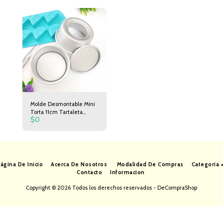
5cm de Ancho
Molde Desmontable Mini
Torta 11cm Tartaleta
$
0
Postre
ágina De Inicio
Acerca De Nosotros
Modalidad De Compras
Categoria
Contacto
Informacion
Copyright © 2026 Todos los derechos reservados -
DeCompraShop