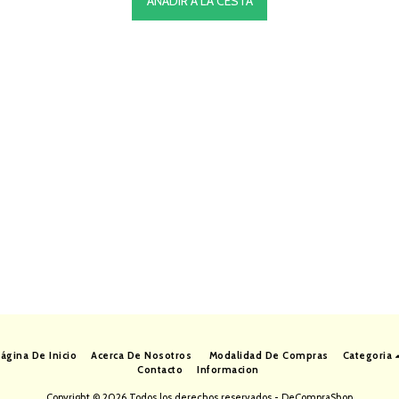
AÑADIR A LA CESTA
ágina De Inicio
Acerca De Nosotros
Modalidad De Compras
Categoria
Contacto
Informacion
Copyright © 2026 Todos los derechos reservados -
DeCompraShop