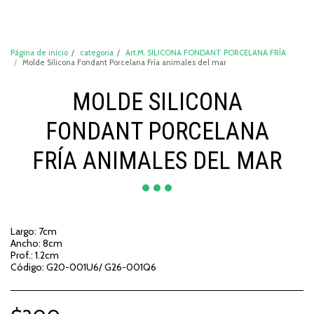
DeCompraShop
Página de inicio
categoria
Art.M. SILICONA FONDANT PORCELANA FRÍA
Molde Silicona Fondant Porcelana Fría animales del mar
MOLDE SILICONA
FONDANT PORCELANA
FRÍA ANIMALES DEL MAR
Largo: 7cm
Ancho: 8cm
Prof.: 1.2cm
Código: G20-001U6/ G26-001Q6