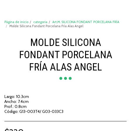
DeCompraShop
Página de inicio
categoria
Art.M. SILICONA FONDANT PORCELANA FRÍA
Molde Silicona Fondant Porcelana Fría Alas Angel
MOLDE SILICONA
FONDANT PORCELANA
FRÍA ALAS ANGEL
Largo: 10.3cm
Ancho: 7.4cm
Prof.: 0.8cm
Código: G13-003T4/ G03-033C3