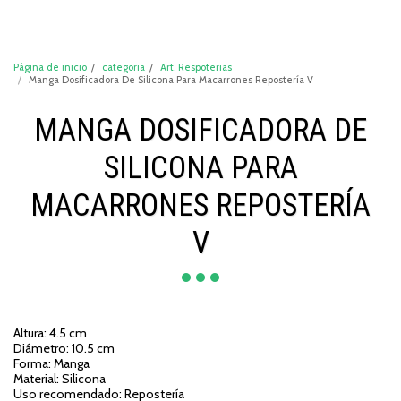
DeCompraShop
Página de inicio
categoria
Art. Respoterias
Manga Dosificadora De Silicona Para Macarrones Repostería V
MANGA DOSIFICADORA DE
SILICONA PARA
MACARRONES REPOSTERÍA
V
Altura: 4.5 cm
Diámetro: 10.5 cm
Forma: Manga
Material: Silicona
Uso recomendado: Repostería