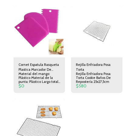
Cornet Espatula Rasqueta
Rejilla Enfriadora Posa
Plastica Marcador De
Torta
Material del mango:
Rejilla Enfriadora Posa
Tortas Set X 3 Reposteria
Plástico Material de la
Torta Cookie Baños De
Pasteleria
punta: Plástico Largo total:
Repostería 25x27,5cm
$
0
$
580
11.5 cm