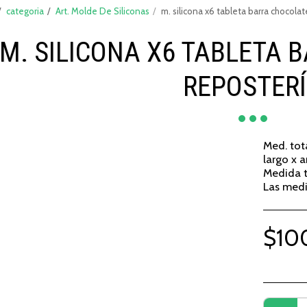
categoria
Art. Molde De Siliconas
m. silicona x6 tableta barra chocolat
M. SILICONA X6 TABLETA 
REPOSTER
Med. tot
largo x a
Medida t
Las med
$
10