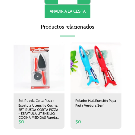
AÑADIR A LA CESTA
Productos relacionados
Set Rueda Corta Pizza +
Pelador Multifunción Papa
Espatula Utensilio Cocina
Fruta Verdura 2en1
SET RUEDA CORTA PIZZA
+ ESPATULA UTENSILIO
COCINA MEDIDAS Rueda
$
0
$
0
corta Pizza 19cm de largo
6,5cm de Diámetro.
Espátula 24cm de Largo
5cm de Ancho