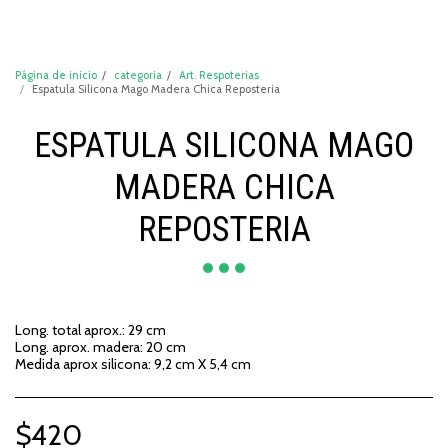
DeCompraShop
Página de inicio
categoria
Art. Respoterias
Espatula Silicona Mago Madera Chica Reposteria
ESPATULA SILICONA MAGO
MADERA CHICA
REPOSTERIA
Long. total aprox.: 29 cm
Long. aprox. madera: 20 cm
Medida aprox silicona: 9,2 cm X 5,4 cm
$
420