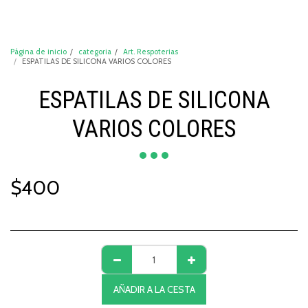
DeCompraShop
Página de inicio
categoria
Art. Respoterias
ESPATILAS DE SILICONA VARIOS COLORES
ESPATILAS DE SILICONA
VARIOS COLORES
$
400
AÑADIR A LA CESTA