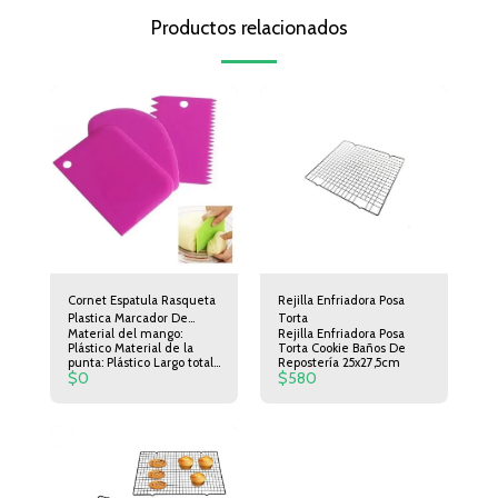
Productos relacionados
Cornet Espatula Rasqueta
Rejilla Enfriadora Posa
Plastica Marcador De
Torta
Material del mango:
Rejilla Enfriadora Posa
Tortas Set X 3 Reposteria
Plástico Material de la
Torta Cookie Baños De
Pasteleria
punta: Plástico Largo total:
Repostería 25x27,5cm
$
0
$
580
11.5 cm