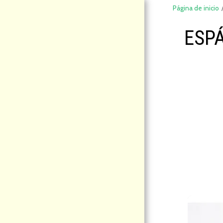
Página de inicio
ESP
DeCompraS
hop