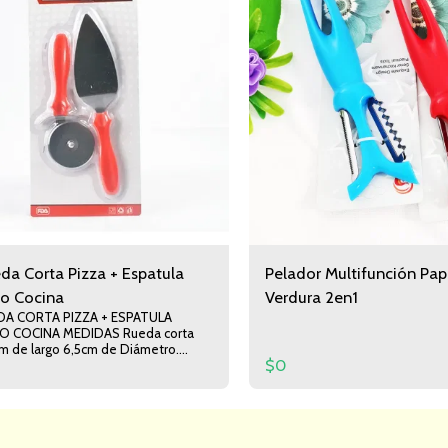
da Corta Pizza + Espatula
Pelador Multifunción Pap
io Cocina
Verdura 2en1
DA CORTA PIZZA + ESPATULA
 MEDIDAS Rueda corta
cm de largo 6,5cm de Diámetro.
$
0
 24cm de Largo 5cm de Ancho
Página De Inicio
Acerca De Nosotros
Modalidad De Compras