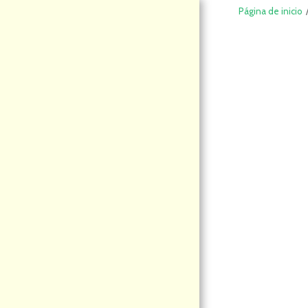
Página de inicio
DeCompraS
hop