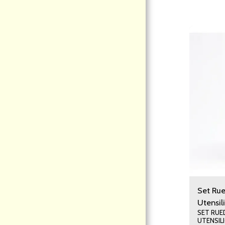
PÁGINA DE INICIO
ACERCA DE NOSOTROS
MODALIDAD DE COMPRAS
CATEGORIA
CONTACTO
INFORMACION
Set Rue
Utensil
SET RUE
UTENSILIO COCINA