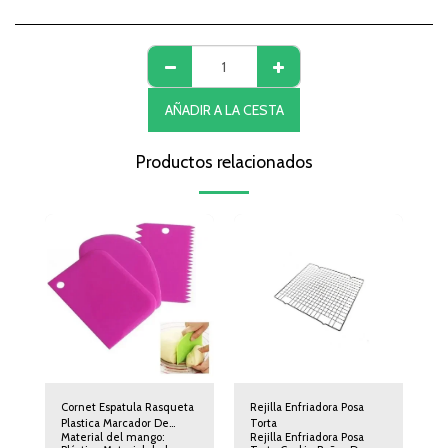
AÑADIR A LA CESTA
Productos relacionados
Cornet Espatula Rasqueta
Rejilla Enfriadora Posa
Plastica Marcador De
Torta
Material del mango:
Rejilla Enfriadora Posa
Tortas Set X 3 Reposteria