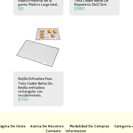
Plástico Material de la
Torta Cookie Baños De
Pasteleria
punta: Plástico Largo total:
Repostería 25x27,5cm
$
0
$
580
11.5 cm
Rejilla Enfriadora Posa
Torta Cookie Baños De
Rejilla enfriadora
Repostería 25x40cm
rectangular con
recubrimiento
$
750
antiadherente con patitas.
Ideal para enfriar tortas,
bizcochuelos, galletas,
cupcakes Ideal para dejar
gotear el chocolate al
cubrir bizcochos y otros
dulces.
ágina De Inicio
Acerca De Nosotros
Modalidad De Compras
Categoria
Contacto
Informacion