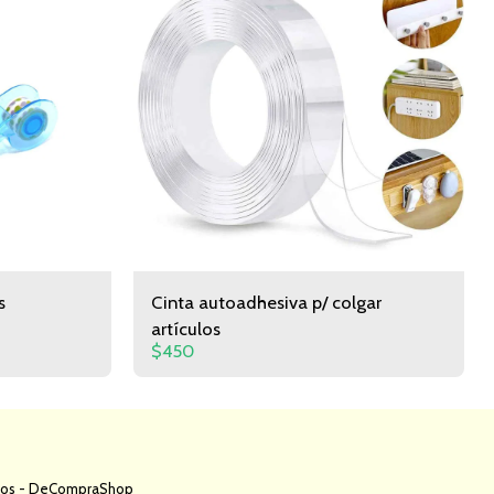
s
Cinta autoadhesiva p/ colgar
artículos
$
450
Categoria
Contacto
Informacion
dos -
DeCompraShop