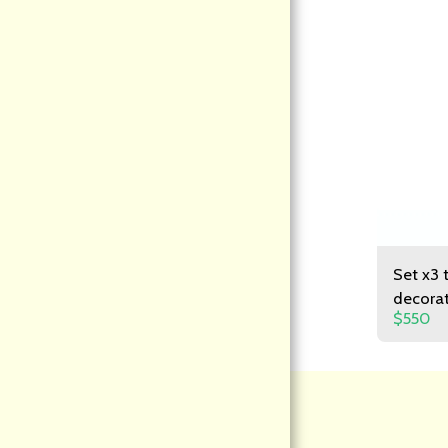
PÁGINA DE INICIO
ACERCA DE NOSOTROS
MODALIDAD DE COMPRAS
CATEGORIA
CONTACTO
INFORMACION
Set x3 
decorat
$
550