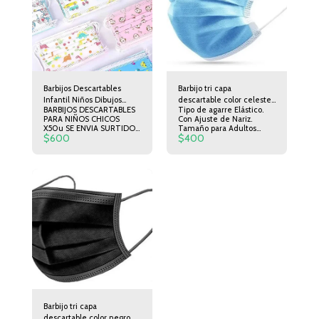
Barbijos Descartables
Barbijo tri capa
Infantil Niños Dibujos
descartable color celeste
BARBIJOS DESCARTABLES
Tipo de agarre Elástico.
Triplecapa X50u
X50u
PARA NIÑOS CHICOS
Con Ajuste de Nariz.
X50u SE ENVIA SURTIDOS
Tamaño para Adultos
$
600
$
400
DE MODELO Y LOS 50
Descartable Sí
BARBIJOS VIENEN DE
CARACTERÍSTICAS: -
MISMO DISEÑO.
TERMOSELLADO de
excelente calidad. -
TRICAPA - SMS (tela no
tejida) - Elástico con
doble costura - Ajuste
elástico por orejas -
Cómodo para su uso
constante - Color: Celeste
y blanco. - Uso
descartable - Material:
Tela no tejida, Algodón de
aislamiento térmico - no
medicinal, es para uso
personal
Barbijo tri capa
descartable color negro