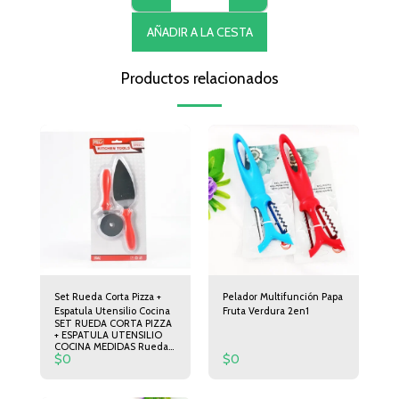
AÑADIR A LA CESTA
Productos relacionados
Set Rueda Corta Pizza +
Pelador Multifunción Papa
Espatula Utensilio Cocina
Fruta Verdura 2en1
SET RUEDA CORTA PIZZA
+ ESPATULA UTENSILIO
COCINA MEDIDAS Rueda
$
0
$
0
corta Pizza 19cm de largo
6,5cm de Diámetro.
Espátula 24cm de Largo
5cm de Ancho