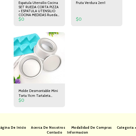
Espatula Utensilio Cocina
Fruta Verdura 2en1
SET RUEDA CORTA PIZZA
+ ESPATULA UTENSILIO
COCINA MEDIDAS Rueda
$
0
$
0
corta Pizza 19cm de largo
6,5cm de Diámetro.
Espátula 24cm de Largo
5cm de Ancho
Molde Desmontable Mini
Torta 11cm Tartaleta
$
0
Postre
ágina De Inicio
Acerca De Nosotros
Modalidad De Compras
Categoria
Contacto
Informacion