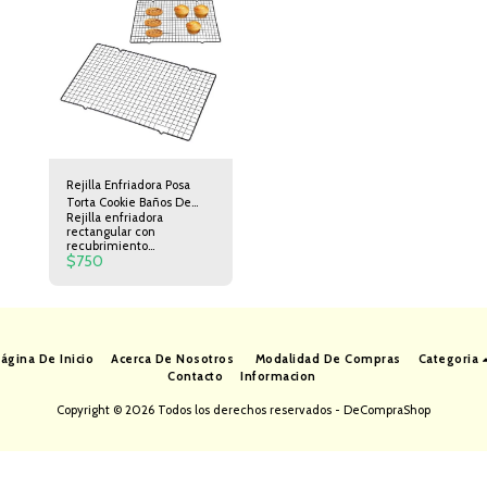
Rejilla Enfriadora Posa
Torta Cookie Baños De
Rejilla enfriadora
Repostería 25x40cm
rectangular con
recubrimiento
$
750
antiadherente con patitas.
Ideal para enfriar tortas,
bizcochuelos, galletas,
cupcakes Ideal para dejar
gotear el chocolate al
cubrir bizcochos y otros
dulces.
ágina De Inicio
Acerca De Nosotros
Modalidad De Compras
Categoria
Contacto
Informacion
Copyright © 2026 Todos los derechos reservados -
DeCompraShop