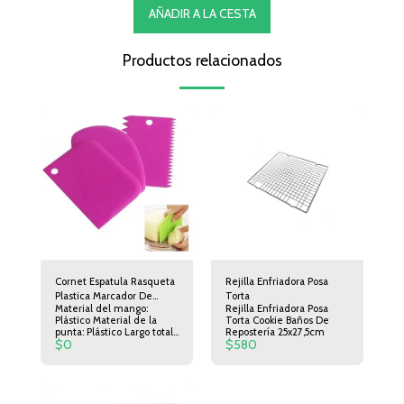
AÑADIR A LA CESTA
Productos relacionados
Cornet Espatula Rasqueta
Rejilla Enfriadora Posa
Plastica Marcador De
Torta
Material del mango:
Rejilla Enfriadora Posa
Tortas Set X 3 Reposteria
Plástico Material de la
Torta Cookie Baños De
Pasteleria
punta: Plástico Largo total:
Repostería 25x27,5cm
$
0
$
580
11.5 cm